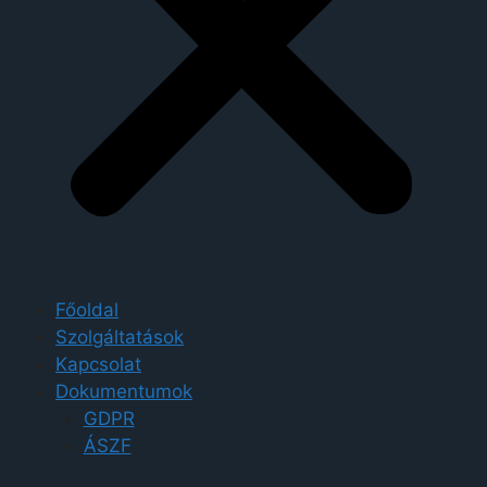
Főoldal
Szolgáltatások
Kapcsolat
Dokumentumok
GDPR
ÁSZF