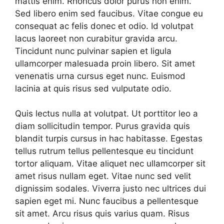
mattis enim. Rhoncus dolor purus non enim.
Sed libero enim sed faucibus. Vitae congue eu
consequat ac felis donec et odio. Id volutpat
lacus laoreet non curabitur gravida arcu.
Tincidunt nunc pulvinar sapien et ligula
ullamcorper malesuada proin libero. Sit amet
venenatis urna cursus eget nunc. Euismod
lacinia at quis risus sed vulputate odio.
Quis lectus nulla at volutpat. Ut porttitor leo a
diam sollicitudin tempor. Purus gravida quis
blandit turpis cursus in hac habitasse. Egestas
tellus rutrum tellus pellentesque eu tincidunt
tortor aliquam. Vitae aliquet nec ullamcorper sit
amet risus nullam eget. Vitae nunc sed velit
dignissim sodales. Viverra justo nec ultrices dui
sapien eget mi. Nunc faucibus a pellentesque
sit amet. Arcu risus quis varius quam. Risus