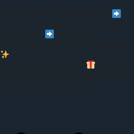
A Különleges Pillanatokért!
Klasszikus megoldás modern
kivitelben.
Tökéletes
szórakozás minden eseményen.
Korlátlan fotónyomtatás és
azonnali megosztás!
ajándék
BuliPanda Esküvőre igényelhető
hangos vendégkönyv