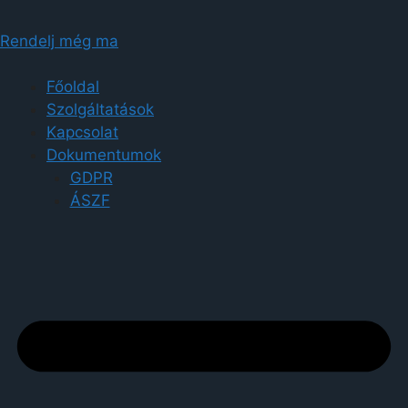
Rendelj még ma
Főoldal
Szolgáltatások
Kapcsolat
Dokumentumok
GDPR
ÁSZF