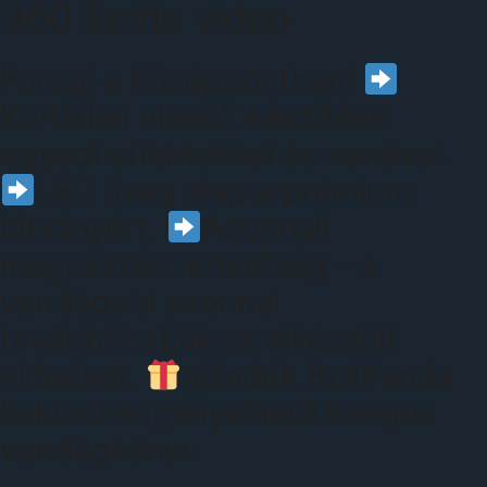
360 Selfie video
Forogj a Középpontban!
Korlátlan videók készítése
egyedi effektekkel és zenével.
LED üveg alap a prémium
látványért.
Azonnali
megosztási lehetőség – a
vendégeid azonnal
továbbíthatják az elkészült
videókat.
ajándék BuliPanda
Esküvőre igényelhető hangos
vendégkönyv