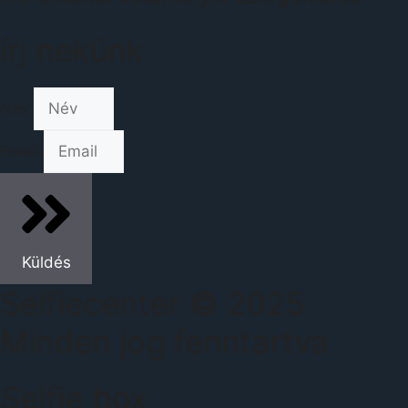
írj nekünk
Név
Email
Küldés
Selfiecenter © 2025
Minden jog fenntartva
Selfie box